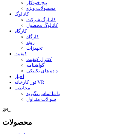
پیچ خودکار
محصولات ویژه
کاتالوگ
کاتالوگ شرکت
کاتالوگ محصول
کارگاه
کارگاه
روند
تجهیزات
کیفیت
کنترل کیفیت
گواهینامه
داده های تکنیکی
اخبار
تور کارخانه VR
مخاطب
با ما تماس بگیرید
سوالات متداول
get_
محصولات