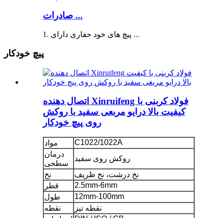
صادرات ...
1. پیچ های خود حفاری دارای ...
پیچ خودکار
اتصال دهنده Xinruifeng فولاد کربنی با
کیفیت بالا درایو مربعی سفید با روکش
روی پیچ خودکار
C1022/1022A
مواد
درمان
روکش روی سفید
سطحی
نخ درشت، نخ ظریف
نخ
2.5mm-6mm
قطر
12mm-100mm
طول
نقطه تیز
نقطه