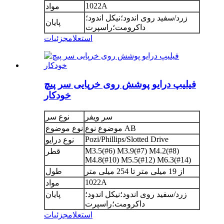
1022A
مواد
زرد/سفید روی اندود؛نیکل اندود؛
پایان
داکرومت؛راسپرت
استعلام
جزئیات
فیلیپ درایو پوشش روی خرپایی سر پیچ
خودکار
سر ویفر
نوع سر
موضوع نوع AB
نوع موضوع
Pozi/Phillips/Slotted Drive
نوع درایو
M3.5(#6) M3.9(#7) M4.2(#8)
قطر
M4.8(#10) M5.5(#12) M6.3(#14)
از 19 میلی متر تا 254 میلی متر
طول
1022A
مواد
زرد/سفید روی اندود؛نیکل اندود؛
پایان
داکرومت؛راسپرت
استعلام
جزئیات