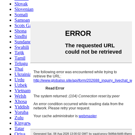
Slovak
Slovenian
Somali
Samoan
Scots Gaelic
Shona
Sindhi
Sundanese
Swahili
Tajik
Tamil
Telugu
Thai
Ukrainian
Urdu
Uzbek
Vietnamese
Welsh
Xhosa
Yiddish
Yoruba
Zulu
Kinyarwanda
Tatar
Oriya