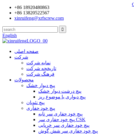
+86 18920480863
+86 13820522567
xinruifeng@xrfscrew.com
English
صفحه اصلی
شرکت
نمایه شرکت
تاریخچه شرکت
فرهنگ شرکت
محصولات
پیچ دیوار خشک
پیچ درشت دیوار خشک
پیچ دیواری با موضوع ریز
پیچ نئوپان
پیچ خود حفاری
پیچ خود حفاری سر تابه
پیچ خود حفاری سر CSK
پیچ خود حفاری سر خرپایی
پیچ خود حفاری سر شش گوش