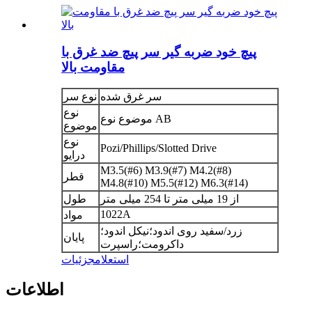
پیچ خود ضربه گیر سر پیچ ضد غرق با
مقاومت بالا
سر غرق شده
نوع سر
نوع
موضوع نوع AB
موضوع
نوع
Pozi/Phillips/Slotted Drive
درایو
M3.5(#6) M3.9(#7) M4.2(#8)
قطر
M4.8(#10) M5.5(#12) M6.3(#14)
از 19 میلی متر تا 254 میلی متر
طول
1022A
مواد
زرد/سفید روی اندود؛نیکل اندود؛
پایان
داکرومت؛راسپرت
استعلام
جزئیات
اطلاعات