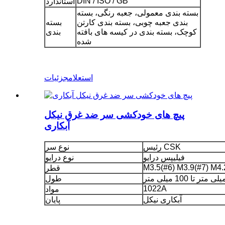
DIN / ISO / GB
استاندارد
بسته بندی معمولی، جعبه رنگی، بسته
بندی جعبه چوبی، بسته بندی کارتن
بسته
کوچک، بسته بندی در کیسه های بافته
بندی
شده
استعلام
جزئیات
پیچ های خودکشی سر ضد غرق نیکل
آبکاری
رئیس CSK
نوع سر
فیلیپس درایو
نوع درایو
M3.5(#6) M3.9(#7) M4.
قطر
طول
1022A
مواد
آبکاری نیکل
پایان