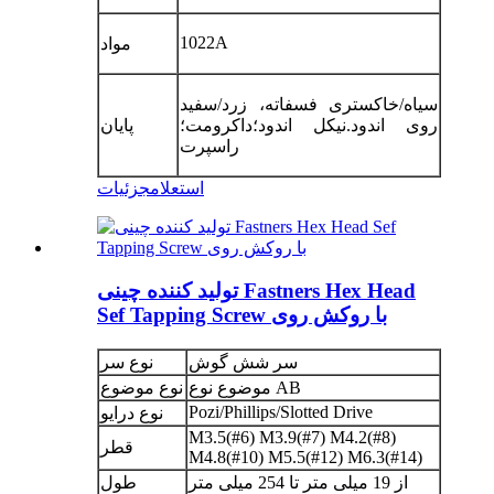
1022A
مواد
سیاه/خاکستری فسفاته، زرد/سفید
روی اندود.نیکل اندود؛داکرومت؛
پایان
راسپرت
استعلام
جزئیات
تولید کننده چینی Fastners Hex Head
Sef Tapping Screw با روکش روی
سر شش گوش
نوع سر
موضوع نوع AB
نوع موضوع
Pozi/Phillips/Slotted Drive
نوع درایو
M3.5(#6) M3.9(#7) M4.2(#8)
قطر
M4.8(#10) M5.5(#12) M6.3(#14)
از 19 میلی متر تا 254 میلی متر
طول