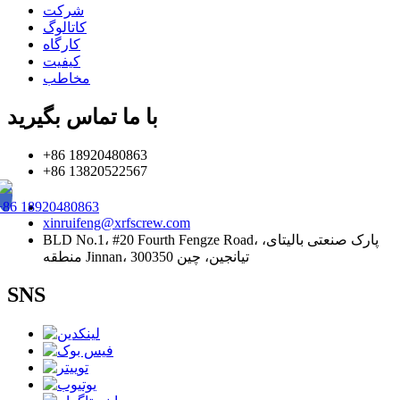
شرکت
کاتالوگ
کارگاه
کیفیت
مخاطب
با ما تماس بگیرید
+86 18920480863
+86 13820522567
+86 18920480863
xinruifeng@xrfscrew.com
BLD No.1، #20 Fourth Fengze Road، پارک صنعتی بالیتای،
منطقه Jinnan، تیانجین، چین 300350
SNS