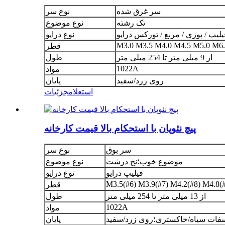
سر غرق شده
نوع سر
تک رشته
نوع موضوع
یلیپ / پوزی / مربع / تورکس درایو
نوع درایو
M3.0 M3.5 M4.0 M4.5 M5.0 M6
قطر
از 9 میلی متر تا 254 میلی متر
طول
1022A
مواد
روی زرد/سفید
پایان
استعلام
جزئیات
پیچ نئوپان با استحکام بالا قیمت کارخانه
سر بوق
نوع سر
موضوع خوب؛نخ درشت
نوع موضوع
فیلیپ درایو
نوع درایو
M3.5(#6) M3.9(#7) M4.2(#8) M4.8(
قطر
از 13 میلی متر تا 254 میلی متر
طول
1022A
مواد
فات سیاه/خاکستری؛روی زرد/سفید
پایان