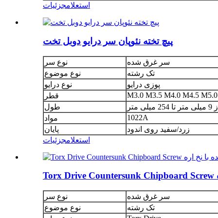
استعلام
جزئیات
پیچ تخته نئوپان سر درایو دوبل تخت
سر غرق شده
نوع سر
تک رشته
نوع موضوع
پوزی درایو
نوع درایو
M3.0 M3.5 M4.0 M4.5 M5.0
قطر
ی متر تا 254 میلی متر
طول
1022A
مواد
زرد/سفید روی اندود
پایان
استعلام
جزئیات
سر غرق شده
نوع سر
تک رشته
نوع موضوع