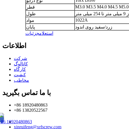
Torx Drive
نوع درایو
M3.0 M3.5 M4.0 M4.5 M5.0
قطر
ی متر تا 254 میلی متر
طول
1022A
مواد
زرد/سفید روی اندود
پایان
استعلام
جزئیات
اطلاعات
شرکت
کاتالوگ
کارگاه
کیفیت
مخاطب
با ما تماس بگیرید
+86 18920480863
+86 13820522567
+86 18920480863
xinruifeng@xrfscrew.com