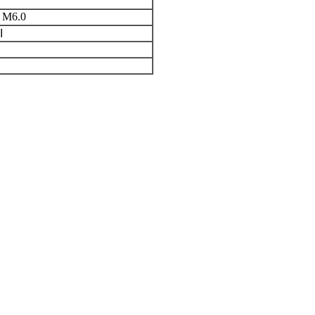
 M6.0
از 9 میل