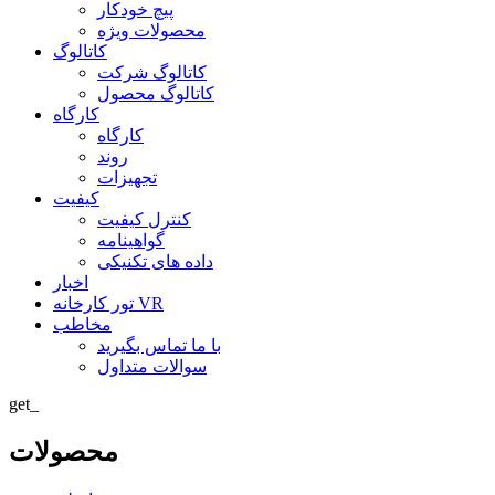
پیچ خودکار
محصولات ویژه
کاتالوگ
کاتالوگ شرکت
کاتالوگ محصول
کارگاه
کارگاه
روند
تجهیزات
کیفیت
کنترل کیفیت
گواهینامه
داده های تکنیکی
اخبار
تور کارخانه VR
مخاطب
با ما تماس بگیرید
سوالات متداول
get_
محصولات