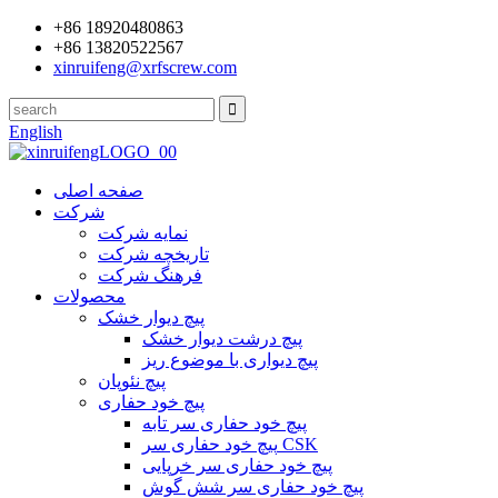
+86 18920480863
+86 13820522567
xinruifeng@xrfscrew.com
English
صفحه اصلی
شرکت
نمایه شرکت
تاریخچه شرکت
فرهنگ شرکت
محصولات
پیچ دیوار خشک
پیچ درشت دیوار خشک
پیچ دیواری با موضوع ریز
پیچ نئوپان
پیچ خود حفاری
پیچ خود حفاری سر تابه
پیچ خود حفاری سر CSK
پیچ خود حفاری سر خرپایی
پیچ خود حفاری سر شش گوش