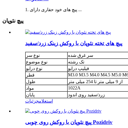
1. پیچ های خود حفاری دارای ...
پیچ نئوپان
پیچ های تخته نئوپان با روکش زینک زرد/سفید
سر غرق شده
نوع سر
تک رشته
نوع موضوع
فیلیپ درایو
نوع درایو
M3.0 M3.5 M4.0 M4.5 M5.0 M6
قطر
از 9 میلی متر تا 254 میلی متر
طول
1022A
مواد
زرد/سفید روی اندود
پایان
استعلام
جزئیات
پیچ نئوپان با روکش روی چوبی Pozidriv