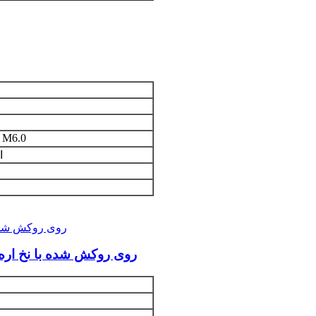
 M6.0
از 9 میل
Torx Drive Countersunk Chipboard Screw روی روکش شده با نخ اره