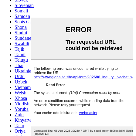
Slovenian
Somali
Samoan
Scots Gaelic
Shona
Sindhi
Sundanese
Swahili
Tajik
Tamil
Telugu
Thai
Ukrainian
Urdu
Uzbek
Vietnamese
Welsh
Xhosa
Yiddish
Yoruba
Zulu
Kinyarwanda
Tatar
Oriya