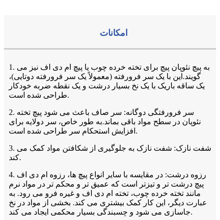
امکانات
1. به پیچ نئوپان پیچ برای تخته خرده چوب یا پیچ ام دی اف نیز می
گویند.این با یک سر فرورفته (معمولاً یک سر فرورفته دوتایی)،
یک ساقه باریک با یک نخ بسیار درشت و یک نقطه ضربه خودکار
طراحی شده است.
2. سر فرورفتگی دوگانه: سر صاف باعث می شود پیچ ​​تخته
نئوپان در سطح مواد باقی بماند.به طور خاص، سر دولایه برای
افزایش استحکام سر طراحی شده است.
3. شفت نازک: شفت نازک به جلوگیری از شکافتن مواد کمک می
کند.
4. رزوه درشت: در مقایسه با سایر انواع پیچ ها، رزوه ام دی اف
پیچ درشت تر و تیزتر است که عمیق تر و محکم تر در مواد نرم
مانند تخته خرده چوب، تخته ام دی اف و غیره فرو می رود. به
عبارت دیگر، این کار کمک بیشتری می کند. بخشی از مواد در نخ
جاسازی می شود و چسبندگی بسیار محکمی ایجاد می کند.