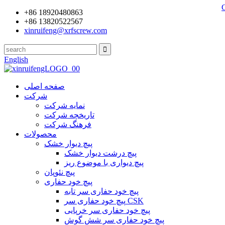
+86 18920480863
+86 13820522567
xinruifeng@xrfscrew.com
English
صفحه اصلی
شرکت
نمایه شرکت
تاریخچه شرکت
فرهنگ شرکت
محصولات
پیچ دیوار خشک
پیچ درشت دیوار خشک
پیچ دیواری با موضوع ریز
پیچ نئوپان
پیچ خود حفاری
پیچ خود حفاری سر تابه
پیچ خود حفاری سر CSK
پیچ خود حفاری سر خرپایی
پیچ خود حفاری سر شش گوش