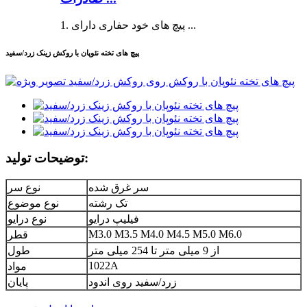
1. پیچ های خود حفاری دارای ...
پیچ های تخته نئوپان با روکش زینک زرد/سفید
توضیحات تولید:
سر غرق شده
نوع سر
تک رشته
نوع موضوع
فیلیپ درایو
نوع درایو
M3.0 M3.5 M4.0 M4.5 M5.0 M6.0
قطر
از 9 میلی متر تا 254 میلی متر
طول
1022A
مواد
زرد/سفید روی اندود
پایان