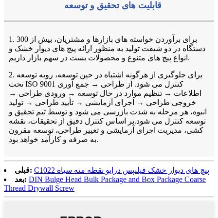
قابلیت های تحقیق و توسعه
1. برای برآوردن خواسته های بازارها و مشتریان، بیش از 300
دستگاه در دو شیفت تولید به منظور ارائه پیچ های دیوار خشک و
انواع پیچ های متنوع و محصولات بست در سهم بازار داریم.
2. برای جلوگیری از هرگونه اشتباه در حین توسعه، رویه توسعه
تحت ISO 9001 کنترل می شود. از طراحی → جمع آوری
اطلاعات → تنظیم موارد در حال توسعه → ورودی طراحی →
خروجی طراحی → اجرای آزمایشی → تأیید طراحی → تولید
انبوه، هر مرحله به شدت بازرسی می شود و توسط تیم تحقیق و
توسعه کنترل می شود.بر اساس کنترل دقیق از تحقیقات، نقشه
کشی، مدیریت اجرای آزمایشی و تغییر طراحی، توسعه مقرون
به صرفه و کارآمد خواهد بود.
C1022 پیچ های دیوار خشک فیلیپس درایو نقطه مته سیاه
قبلی:
DIN Bulge Head Bulk Package and Box Package Coarse
بعد:
Thread Drywall Screw