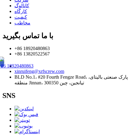
کاتالوگ
کارگاه
کیفیت
مخاطب
با ما تماس بگیرید
+86 18920480863
+86 13820522567
+86 18920480863
xinruifeng@xrfscrew.com
BLD No.1، #20 Fourth Fengze Road، پارک صنعتی بالیتای،
منطقه Jinnan، تیانجین، چین 300350
SNS