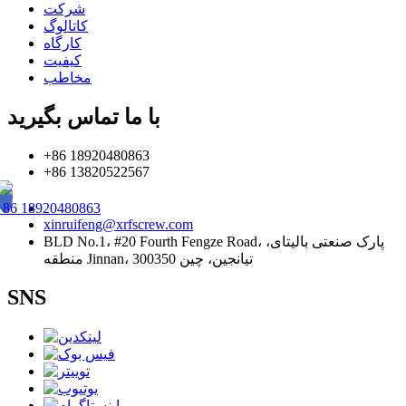
شرکت
کاتالوگ
کارگاه
کیفیت
مخاطب
با ما تماس بگیرید
+86 18920480863
+86 13820522567
+86 18920480863
xinruifeng@xrfscrew.com
BLD No.1، #20 Fourth Fengze Road، پارک صنعتی بالیتای،
منطقه Jinnan، تیانجین، چین 300350
SNS