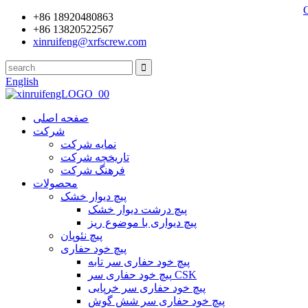
+86 18920480863
+86 13820522567
xinruifeng@xrfscrew.com
English
صفحه اصلی
شرکت
نمایه شرکت
تاریخچه شرکت
فرهنگ شرکت
محصولات
پیچ دیوار خشک
پیچ درشت دیوار خشک
پیچ دیواری با موضوع ریز
پیچ نئوپان
پیچ خود حفاری
پیچ خود حفاری سر تابه
پیچ خود حفاری سر CSK
پیچ خود حفاری سر خرپایی
پیچ خود حفاری سر شش گوش