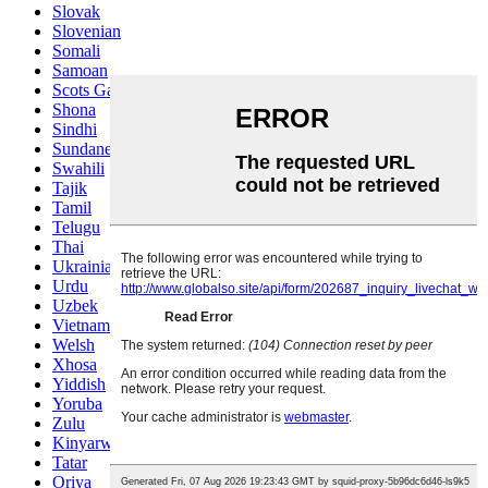
Slovak
Slovenian
Somali
Samoan
Scots Gaelic
Shona
Sindhi
Sundanese
Swahili
Tajik
Tamil
Telugu
Thai
Ukrainian
Urdu
Uzbek
Vietnamese
Welsh
Xhosa
Yiddish
Yoruba
Zulu
Kinyarwanda
Tatar
Oriya