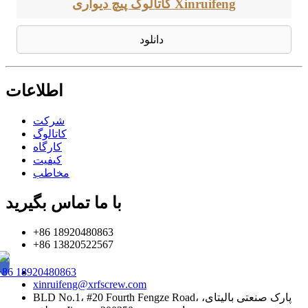
کاتالوگ پیچ دیواری Xinruifeng
دانلود
اطلاعات
شرکت
کاتالوگ
کارگاه
کیفیت
مخاطب
با ما تماس بگیرید
+86 18920480863
+86 13820522567
+86 18920480863
xinruifeng@xrfscrew.com
BLD No.1، #20 Fourth Fengze Road، پارک صنعتی بالیتای،