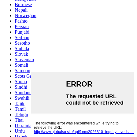
Burmese
Nepali
Norwegian
Pashto
Persian
Punjabi
Serbian
Sesotho
Sinhala
Slovak
Slovenian
Somali
Samoan
Scots Gaelic
Shona
Sindhi
Sundanese
Swahili
Tajik
Tamil
Telugu
Thai
Ukrainian
Urdu
Uzbek