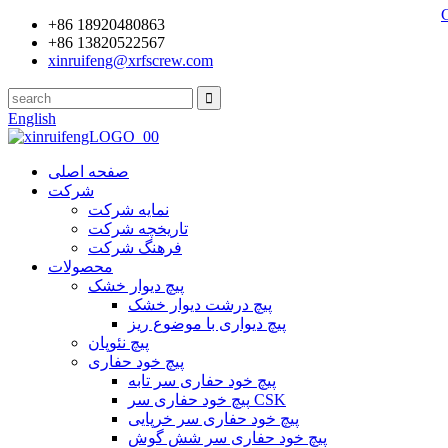
+86 18920480863
+86 13820522567
xinruifeng@xrfscrew.com
English
صفحه اصلی
شرکت
نمایه شرکت
تاریخچه شرکت
فرهنگ شرکت
محصولات
پیچ دیوار خشک
پیچ درشت دیوار خشک
پیچ دیواری با موضوع ریز
پیچ نئوپان
پیچ خود حفاری
پیچ خود حفاری سر تابه
پیچ خود حفاری سر CSK
پیچ خود حفاری سر خرپایی
پیچ خود حفاری سر شش گوش