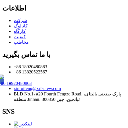
اطلاعات
شرکت
کاتالوگ
کارگاه
کیفیت
مخاطب
با ما تماس بگیرید
+86 18920480863
+86 13820522567
+86 18920480863
xinruifeng@xrfscrew.com
BLD No.1، #20 Fourth Fengze Road، پارک صنعتی بالیتای،
منطقه Jinnan، تیانجین، چین 300350
SNS