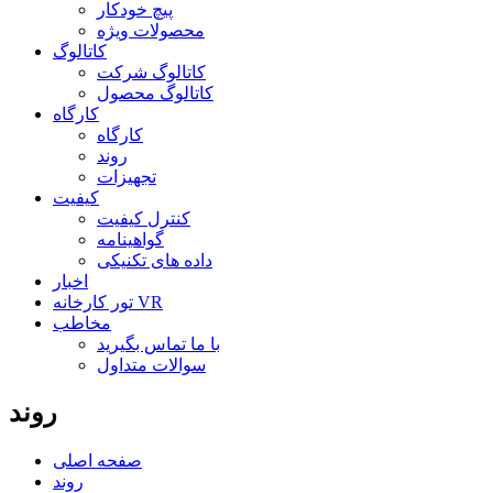
پیچ خودکار
محصولات ویژه
کاتالوگ
کاتالوگ شرکت
کاتالوگ محصول
کارگاه
کارگاه
روند
تجهیزات
کیفیت
کنترل کیفیت
گواهینامه
داده های تکنیکی
اخبار
تور کارخانه VR
مخاطب
با ما تماس بگیرید
سوالات متداول
روند
صفحه اصلی
روند