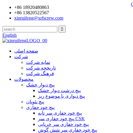
+86 18920480863
+86 13820522567
xinruifeng@xrfscrew.com
English
صفحه اصلی
شرکت
نمایه شرکت
تاریخچه شرکت
فرهنگ شرکت
محصولات
پیچ دیوار خشک
پیچ درشت دیوار خشک
پیچ دیواری با موضوع ریز
پیچ نئوپان
پیچ خود حفاری
پیچ خود حفاری سر تابه
پیچ خود حفاری سر CSK
پیچ خود حفاری سر خرپایی
پیچ خود حفاری سر شش گوش