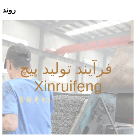
روند
فرآیند تولید پیچ ​​
Xinruifeng