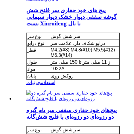
پیچ های خود حفاری سر فلنج شش
گوشه سقفی دیوار خشک دیوار سیمانی
بست Xinruifeng با بال
سر شش گوش
نوع سر
درایو شکاف دار، علامت سر
نوع درایو
M4.2(#8) M4.8(#10) M5.5(#12)
قطر
M6.3(#14)
از 11 میلی متر تا 150 میلی متر
طول
1022A
مواد
روکش روی
پایان
استعلام
جزئیات
پیچ‌های خود حفاری سقفی سر بام گیره
دو رزوه‌ای دو رزوه‌ای با فلنج شش‌گانه
سر شش گوش
نوع سر