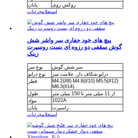
روکش روی
پایان
استعلام
جزئیات
پیچ های خود حفاری سر واشر شش
گوش سقفی دو رزوه ای بست روسپرت
زینک
سر شش گوش
نوع سر
درایو شکاف دار، علامت سر
نوع درایو
M4.2(#8) M4.8(#10) M5.5(#12)
قطر
M6.3(#14)
از 11 میلی متر تا 150 میلی متر
طول
1022A
مواد
راسپرت
پایان
استعلام
جزئیات