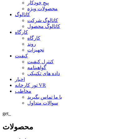
پیچ خودکار
محصولات ویژه
کاتالوگ
کاتالوگ شرکت
کاتالوگ محصول
کارگاه
کارگاه
روند
تجهیزات
کیفیت
کنترل کیفیت
گواهینامه
داده های تکنیکی
اخبار
تور کارخانه VR
مخاطب
با ما تماس بگیرید
سوالات متداول
get_
محصولات