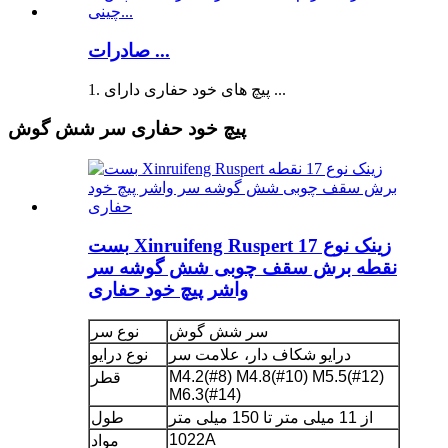
صادرات ...
1. پیچ های خود حفاری دارای ...
پیچ خود حفاری سر شش گوش
بست Xinruifeng Ruspert زینک نوع 17
نقطه برش سقف چوبی شش گوشه سر
واشر پیچ خود حفاری
سر شش گوش
نوع سر
درایو شکاف دار، علامت سر
نوع درایو
M4.2(#8) M4.8(#10) M5.5(#12)
قطر
M6.3(#14)
از 11 میلی متر تا 150 میلی متر
طول
1022A
مواد