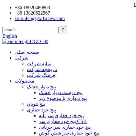
+86 18920480863
+86 13820522567
xinruifeng@xrfscrew.com
English
صفحه اصلی
شرکت
نمایه شرکت
تاریخچه شرکت
فرهنگ شرکت
محصولات
پیچ دیوار خشک
پیچ درشت دیوار خشک
پیچ دیواری با موضوع ریز
پیچ نئوپان
پیچ خود حفاری
پیچ خود حفاری سر تابه
پیچ خود حفاری سر CSK
پیچ خود حفاری سر خرپایی
پیچ خود حفاری سر شش گوش