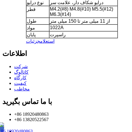
درایو شکاف دار، علامت سر
نوع درایو
M4.2(#8) M4.8(#10) M5.5(#12)
قطر
M6.3(#14)
از 11 میلی متر تا 150 میلی متر
طول
1022A
مواد
راسپرت
پایان
استعلام
جزئیات
اطلاعات
شرکت
کاتالوگ
کارگاه
کیفیت
مخاطب
با ما تماس بگیرید
+86 18920480863
+86 13820522567
+86 18920480863