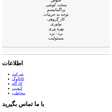
خلوص
سخت کوشی
پراگماتیسم
توجه به جزییات
کار گروهی
نوآوری
بهره وری
برد - برد
مسئوليت
اطلاعات
شرکت
کاتالوگ
کارگاه
کیفیت
مخاطب
با ما تماس بگیرید