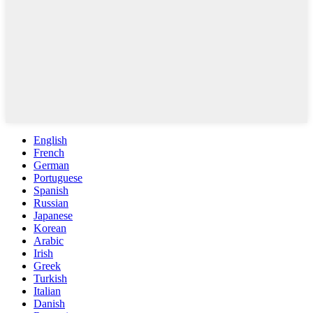
English
French
German
Portuguese
Spanish
Russian
Japanese
Korean
Arabic
Irish
Greek
Turkish
Italian
Danish