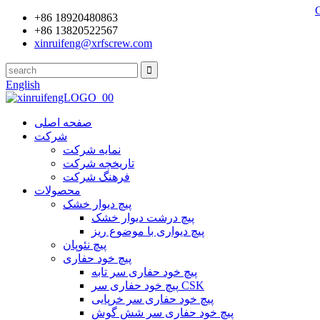
+86 18920480863
+86 13820522567
xinruifeng@xrfscrew.com
English
صفحه اصلی
شرکت
نمایه شرکت
تاریخچه شرکت
فرهنگ شرکت
محصولات
پیچ دیوار خشک
پیچ درشت دیوار خشک
پیچ دیواری با موضوع ریز
پیچ نئوپان
پیچ خود حفاری
پیچ خود حفاری سر تابه
پیچ خود حفاری سر CSK
پیچ خود حفاری سر خرپایی
پیچ خود حفاری سر شش گوش