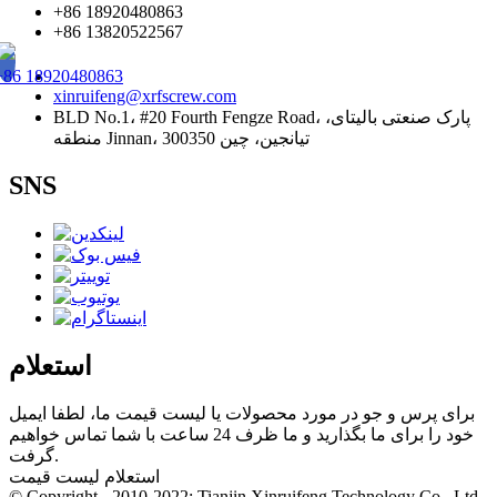
+86 18920480863
+86 13820522567
+86 18920480863
xinruifeng@xrfscrew.com
BLD No.1، #20 Fourth Fengze Road، پارک صنعتی بالیتای،
منطقه Jinnan، تیانجین، چین 300350
SNS
استعلام
برای پرس و جو در مورد محصولات یا لیست قیمت ما، لطفا ایمیل
خود را برای ما بگذارید و ما ظرف 24 ساعت با شما تماس خواهیم
گرفت.
استعلام لیست قیمت
© Copyright - 2010-2022: Tianjin Xinruifeng Technology Co., Ltd.