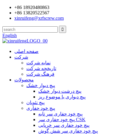
+86 18920480863
+86 13820522567
xinruifeng@xrfscrew.com
English
صفحه اصلی
شرکت
نمایه شرکت
تاریخچه شرکت
فرهنگ شرکت
محصولات
پیچ دیوار خشک
پیچ درشت دیوار خشک
پیچ دیواری با موضوع ریز
پیچ نئوپان
پیچ خود حفاری
پیچ خود حفاری سر تابه
پیچ خود حفاری سر CSK
پیچ خود حفاری سر خرپایی
پیچ خود حفاری سر شش گوش