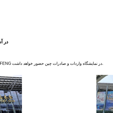
IFENG
در طی 15 تا 30 آوریل 2023، شرکت اتصال دهنده های XINRUIFENG در نمایشگاه واردات و صادرات چین حضور خواهد داشت.