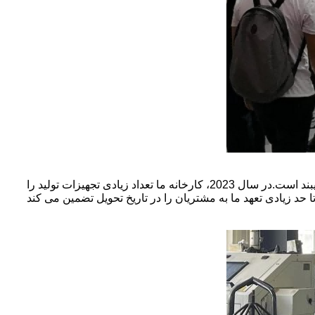
با افزایش مستمر مشتریان، حجم ارسال نیز افزایش چشمگیری داشته است.شرکت ما به نگرش مسئولیت پذیری در قبال مشتریان پایبند است.در سال 2023، کارخانه ما تعداد زیادی تجهیزات تولید را