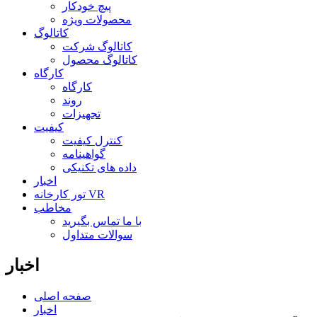
پیچ خودکار
محصولات ویژه
کاتالوگ
کاتالوگ شرکت
کاتالوگ محصول
کارگاه
کارگاه
روند
تجهیزات
کیفیت
کنترل کیفیت
گواهینامه
داده های تکنیکی
اخبار
تور کارخانه VR
مخاطب
با ما تماس بگیرید
سوالات متداول
اخبار
صفحه اصلی
اخبار